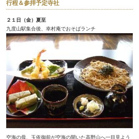
行程＆参拝予定寺社
２１日（金）夏至
九度山駅集合後、幸村庵でおそばランチ
空海の母、玉依御前が空海の開いた高野山へ一目見よう