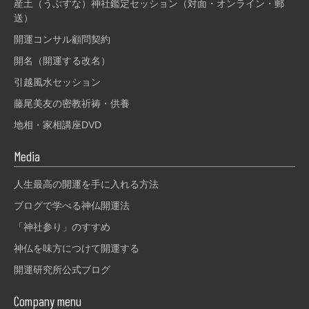
産土（うぶすな）神社鑑定セッション（対面・オンライン・郵
送）
開運コンサル顧問契約
開名（開運する改名）
引越風水セッション
藤尾美友の密教祈祷・供養
地相・家相講座DVD
Media
人生最高の開運を手に入れる方法
ブログで学べる神仏開運法
「神社参り」のすすめ
神仏を味方につけて開運する
開運研究所公式ブログ
Company menu