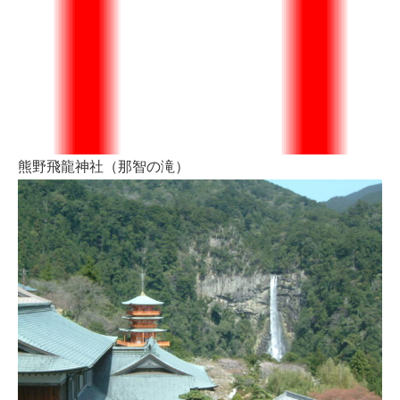
熊野飛龍神社（那智の滝）