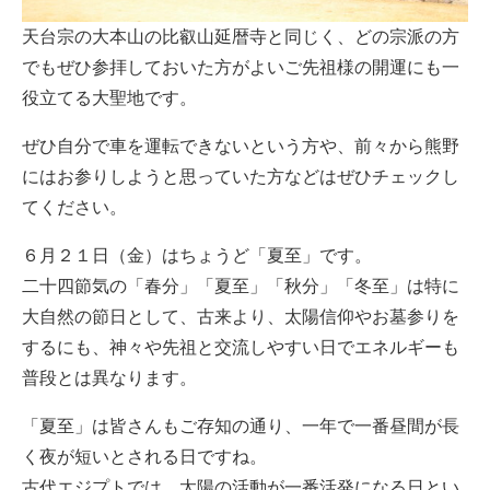
天台宗の大本山の比叡山延暦寺と同じく、どの宗派の方
でもぜひ参拝しておいた方がよいご先祖様の開運にも一
役立てる大聖地です。
ぜひ自分で車を運転できないという方や、前々から熊野
にはお参りしようと思っていた方などはぜひチェックし
てください。
６月２１日（金）はちょうど「夏至」です。
二十四節気の「春分」「夏至」「秋分」「冬至」は特に
大自然の節日として、古来より、太陽信仰やお墓参りを
するにも、神々や先祖と交流しやすい日でエネルギーも
普段とは異なります。
「夏至」は皆さんもご存知の通り、一年で一番昼間が長
く夜が短いとされる日ですね。
古代エジプトでは、太陽の活動が一番活発になる日とい