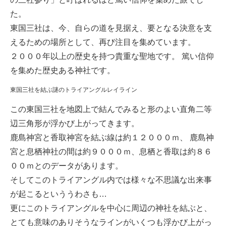
た。
東国三社は、今、自らの道を見据え、要となる決意を支
えるための場所として、再び注目を集めています。
２０００年以上の歴史を持つ貴重な聖地です。 篤い信仰
を集めた歴史ある神社です。
東国三社を結ぶ謎のトライアングルレイライン
この東国三社を地図上で結んでみると形のよい直角二等
辺三角形が浮かび上がってきます。
鹿島神宮と香取神宮を結ぶ線は約１２０００ｍ、 鹿島神
宮と息栖神社の間は約９０００ｍ、息栖と香取は約８６
００ｍとのデータがあります。
そしてこのトライアングル内では様々な不思議な出来事
が起こるといううわさも…
更にこのトライアングルを中心に周辺の神社を結ぶと、
とても意味のありそうなラインがいくつも浮かび上がっ