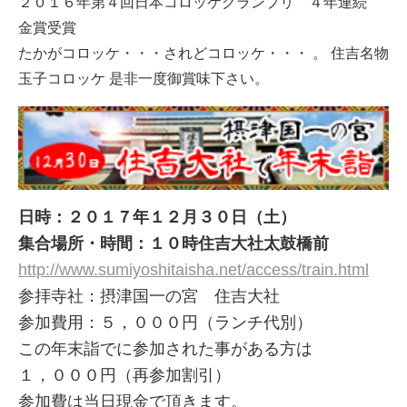
２０１６年第４回日本コロッケグランプリ ４年連続
金賞受賞
たかがコロッケ・・・されどコロッケ・・・ 。 住吉名物
玉子コロッケ 是非一度御賞味下さい。
日時：２０１７年１２月３０日（土）
集合場所・時間：１０時住吉大社太鼓橋前
http://www.sumiyoshitaisha.net/access/train.html
参拝寺社：摂津国一の宮 住吉大社
参加費用：５，０００円（ランチ代別）
この年末詣でに参加された事がある方は
１，０００円（再参加割引）
参加費は当日現金で頂きます。