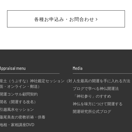
各種お申込み・お問合わせ
Appraisal menu
Media
産土（うぶすな）神社鑑定セッション（対
人生最高の開運を手に入れる方法
面・オンライン・郵送）
ブログで学べる神仏開運法
開運コンサル顧問契約
「神社参り」のすすめ
開名（開運する改名）
神仏を味方につけて開運する
引越風水セッション
開運研究所公式ブログ
藤尾美友の密教祈祷・供養
地相・家相講座DVD