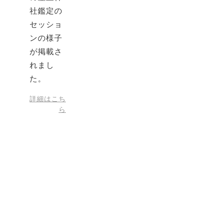
社鑑定の
セッショ
ンの様子
が掲載さ
れまし
た。
詳細はこち
ら