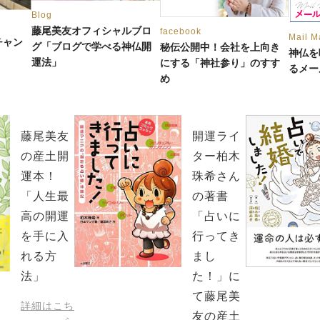
Blog
藤尾美友オフィシャルブロ
facebook
Mail M
チャン
グ「ブログで学べる神仏開
秘伝公開中！会社を上向き
神仏を
運法」
にする「神社参り」のすす
るメー
め
藤尾美友
開運ライ
の産土開
ター柏木
運本！
珠希さん
「人生最
の著書
高の開運
「占いに
を手に入
行ってき
れる方
まし
法」
た！」に
て藤尾美
詳細はこち
友の産土