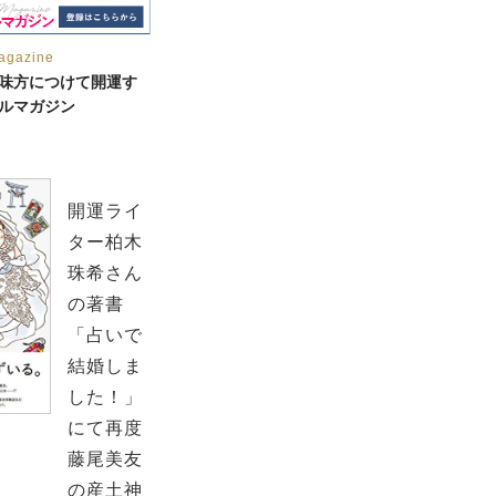
agazine
味方につけて開運す
ルマガジン
開運ライ
ター柏木
珠希さん
の著書
「占いで
結婚しま
した！」
にて再度
藤尾美友
の産土神