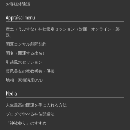
お客様体験談
Appraisal menu
産土（うぶすな）神社鑑定セッション（対面・オンライン・郵
送）
開運コンサル顧問契約
開名（開運する改名）
引越風水セッション
藤尾美友の密教祈祷・供養
地相・家相講座DVD
Media
人生最高の開運を手に入れる方法
ブログで学べる神仏開運法
「神社参り」のすすめ