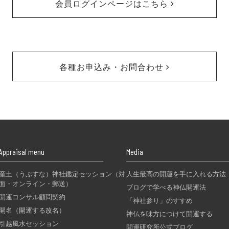
会員ログインページはこちら
各種お申込み・お問合わせ
Appraisal menu
Media
産土（うぶすな）神社鑑定セッション（対
人生最高の開運を手に入れる方法
面・オンライン・郵送）
ブログで学べる神仏開運法
開運コンサル顧問契約
「神社参り」のすすめ
開名（開運する改名）
神仏を味方につけて開運する
引越風水セッション
開運研究所公式ブログ