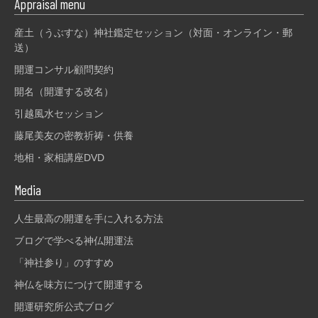
Appraisal menu
産土（うぶすな）神社鑑定セッション（対面・オンライン・郵
送）
開運コンサル顧問契約
開名（開運する改名）
引越風水セッション
藤尾美友の密教祈祷・供養
地相・家相講座DVD
Media
人生最高の開運を手に入れる方法
ブログで学べる神仏開運法
「神社参り」のすすめ
神仏を味方につけて開運する
開運研究所公式ブログ