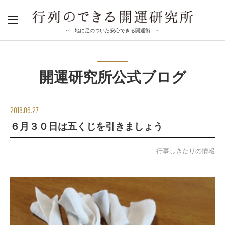
～ 地に足のついた安心できる開運術 ～
開運研究所公式ブログ
2018.06.27
６月３０日は五くじを引きましょう
行事しきたりの情報