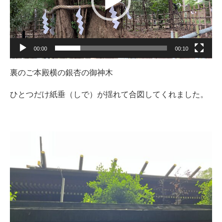
ヤ
ー
00:00
00:10
裏のご本殿横の銀杏の御神木
ひとつだけ紙垂（しで）が揺れて合図してくれました。