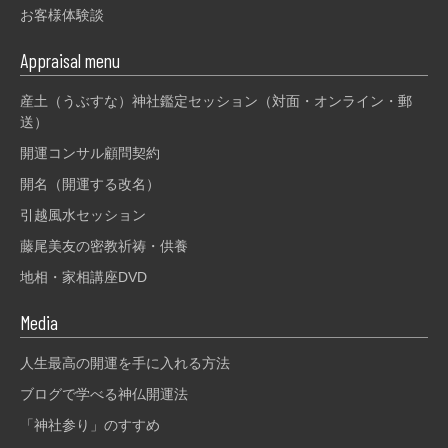
お客様体験談
Appraisal menu
産土（うぶすな）神社鑑定セッション（対面・オンライン・郵
送）
開運コンサル顧問契約
開名（開運する改名）
引越風水セッション
藤尾美友の密教祈祷・供養
地相・家相講座DVD
Media
人生最高の開運を手に入れる方法
ブログで学べる神仏開運法
「神社参り」のすすめ