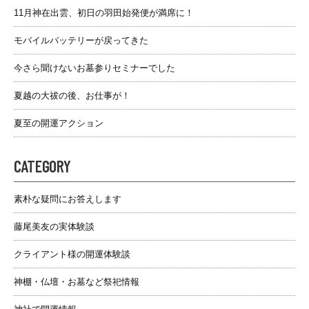
11月神在出雲、初日の羽田始発便が満席に！
モバイルバッテリーが戻ってきた
今さら聞けないお墓参りセミナーでした
夏越の大祓の後、お仕事が！
夏至の開運アクション
CATEGORY
素朴な疑問にお答えします
藤尾美友の実体験談
クライアント様の開運体験談
神棚・仏壇・お墓など祭祀情報