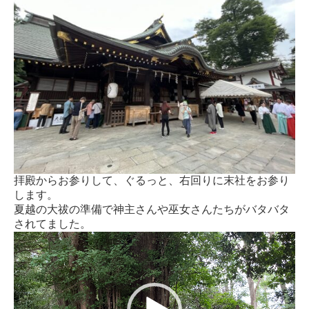
拝殿からお参りして、ぐるっと、右回りに末社をお参り
します。
夏越の大祓の準備で神主さんや巫女さんたちがバタバタ
されてました。
動
画
プ
レ
ー