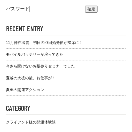
パスワード
RECENT ENTRY
11月神在出雲、初日の羽田始発便が満席に！
モバイルバッテリーが戻ってきた
今さら聞けないお墓参りセミナーでした
夏越の大祓の後、お仕事が！
夏至の開運アクション
CATEGORY
クライアント様の開運体験談