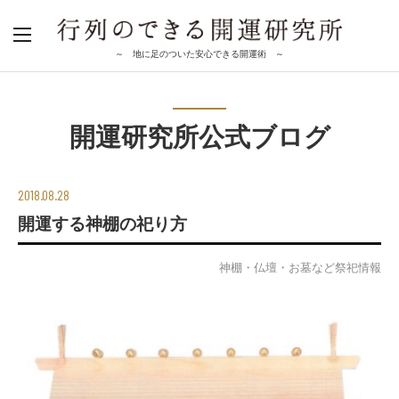
～ 地に足のついた安心できる開運術 ～
開運研究所公式ブログ
2018.08.28
開運する神棚の祀り方
神棚・仏壇・お墓など祭祀情報