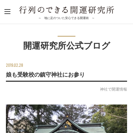
～ 地に足のついた安心できる開運術 ～
開運研究所公式ブログ
2019.02.28
娘も受験校の鎮守神社にお参り
神社で開運情報