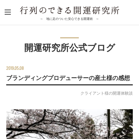
～ 地に足のついた安心できる開運術 ～
開運研究所公式ブログ
2019.05.08
ブランディングプロデューサーの産土様の感想
クライアント様の開運体験談