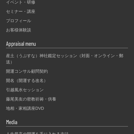
イベント・研修
セミナー・講座
プロフィール
お客様体験談
Appraisal menu
産土（うぶすな）神社鑑定セッション（対面・オンライン・郵
送）
開運コンサル顧問契約
開名（開運する改名）
引越風水セッション
藤尾美友の密教祈祷・供養
地相・家相講座DVD
Media
人生最高の開運を手に入れる方法