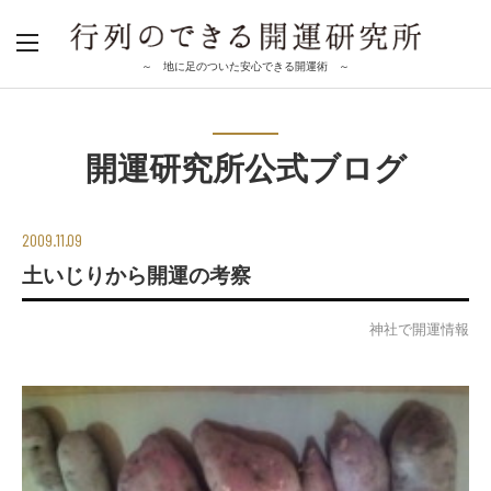
～ 地に足のついた安心できる開運術 ～
開運研究所公式ブログ
2009.11.09
土いじりから開運の考察
神社で開運情報