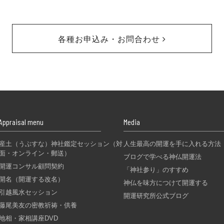
各種お申込み・お問合わせ
Appraisal menu
Media
産土（うぶすな）神社鑑定セッション（対
人生最高の開運を手に入れる方法
面・オンライン・郵送）
ブログで学べる神仏開運法
開運コンサル顧問契約
「神社参り」のすすめ
開名（開運する改名）
神仏を味方につけて開運する
引越風水セッション
開運研究所公式ブログ
藤尾美友の密教祈祷・供養
地相・家相講座DVD