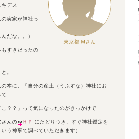
スキデス
んの実家が神社っ
へんだな。。）
東京都 Mさん
界もすきだったの
こと。
んの本に、「自分の産土（うぶすな）神社にお
って
どこ？？」って気になったのがきっかけで
友さんの
ＨＰ
にたどりつき、すぐ神社鑑定を
という神事で調べていただきます）