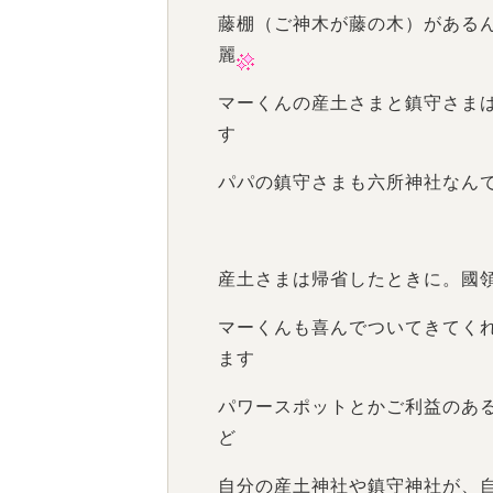
藤棚（ご神木が藤の木）がある
麗
マーくんの産土さまと鎮守さま
す
パパの鎮守さまも六所神社なん
産土さまは帰省したときに。國
マーくんも喜んでついてきてく
ます
パワースポットとかご利益のあ
ど
自分の産土神社や鎮守神社が、