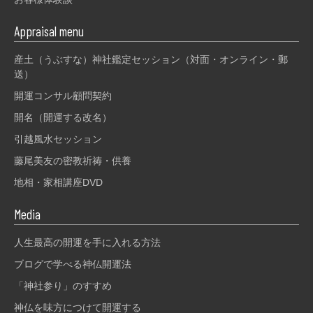
Appraisal menu
産土（うぶすな）神社鑑定セッション（対面・オンライン・郵
送）
開運コンサル顧問契約
開名（開運する改名）
引越風水セッション
藤尾美友の密教祈祷・供養
地相・家相講座DVD
Media
人生最高の開運を手に入れる方法
ブログで学べる神仏開運法
「神社参り」のすすめ
神仏を味方につけて開運する