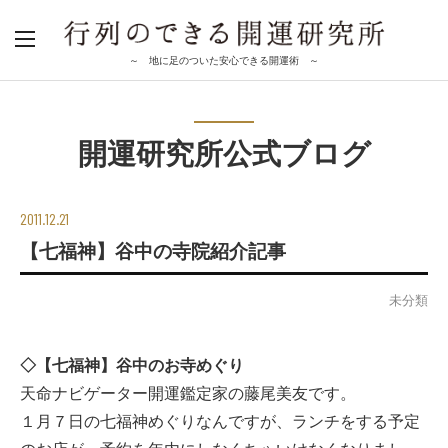
～ 地に足のついた安心できる開運術 ～
開運研究所公式ブログ
2011.12.21
【七福神】谷中の寺院紹介記事
未分類
◇【七福神】谷中のお寺めぐり
天命ナビゲーター開運鑑定家の藤尾美友です。
１月７日の七福神めぐりなんですが、ランチをする予定