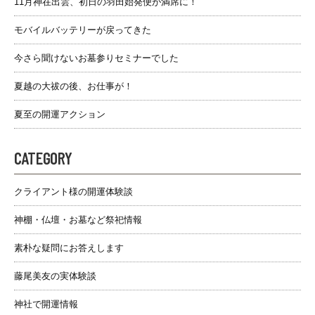
11月神在出雲、初日の羽田始発便が満席に！
モバイルバッテリーが戻ってきた
今さら聞けないお墓参りセミナーでした
夏越の大祓の後、お仕事が！
夏至の開運アクション
CATEGORY
クライアント様の開運体験談
神棚・仏壇・お墓など祭祀情報
素朴な疑問にお答えします
藤尾美友の実体験談
神社で開運情報