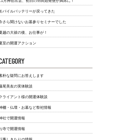
11月神在出雲、初日の羽田始発便が満席に！
モバイルバッテリーが戻ってきた
今さら聞けないお墓参りセミナーでした
夏越の大祓の後、お仕事が！
夏至の開運アクション
CATEGORY
素朴な疑問にお答えします
藤尾美友の実体験談
クライアント様の開運体験談
神棚・仏壇・お墓など祭祀情報
神社で開運情報
お寺で開運情報
行事しきたりの情報