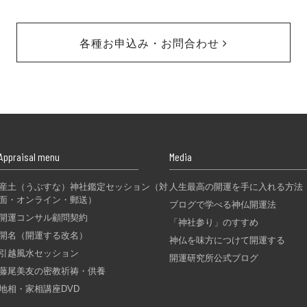
各種お申込み・お問合わせ
Appraisal menu
Media
産土（うぶすな）神社鑑定セッション（対
人生最高の開運を手に入れる方法
面・オンライン・郵送）
ブログで学べる神仏開運法
開運コンサル顧問契約
「神社参り」のすすめ
開名（開運する改名）
神仏を味方につけて開運する
引越風水セッション
開運研究所公式ブログ
藤尾美友の密教祈祷・供養
地相・家相講座DVD