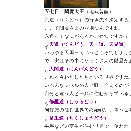
五七日 閻魔大王
（地蔵菩薩）
六道（りくどう）の行き先を決定する
ここで閻魔さまの登場なんですね。
六道ってなにがあるかご存知ですか？
天道（てんどう、天上道、天界道）
いわゆる天国っていうところでしょう
でも実はその中にたっくさんの階層が
人間道（にんげんどう）
これが今わたしたちがいる世界ですね
いろんなレベルの人と唯一会えるのが
自分と違う人と一緒に住むから学べる
修羅道（しゅらどう）
阿修羅の住む世界で終始戦い、争う世
畜生道（ちくしょうどう）
牛馬などの畜生が住む世界で、使われ