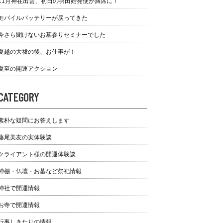
11月神在出雲、初日の羽田始発便が満席に！
モバイルバッテリーが戻ってきた
今さら聞けないお墓参りセミナーでした
夏越の大祓の後、お仕事が！
夏至の開運アクション
CATEGORY
素朴な疑問にお答えします
藤尾美友の実体験談
クライアント様の開運体験談
神棚・仏壇・お墓など祭祀情報
神社で開運情報
お寺で開運情報
行事しきたりの情報