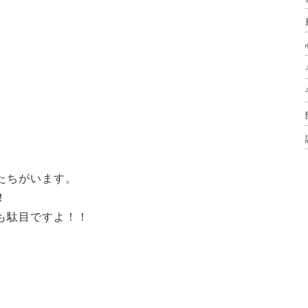
たちがいます。
！
も駄目ですよ！！