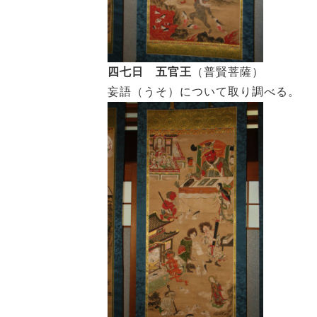
四七日 五官王
（普賢菩薩）
妄語（うそ）について取り調べる。