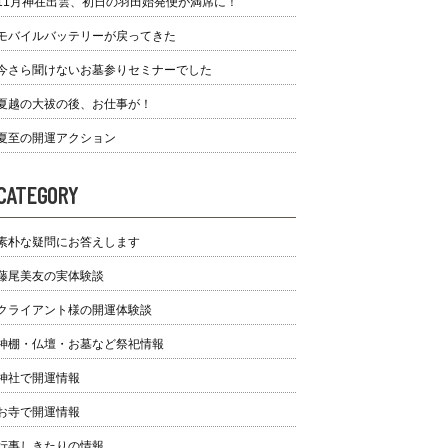
11月神在出雲、初日の羽田始発便が満席に！
モバイルバッテリーが戻ってきた
今さら聞けないお墓参りセミナーでした
夏越の大祓の後、お仕事が！
夏至の開運アクション
CATEGORY
素朴な疑問にお答えします
藤尾美友の実体験談
クライアント様の開運体験談
神棚・仏壇・お墓など祭祀情報
神社で開運情報
お寺で開運情報
行事しきたりの情報