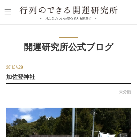
～ 地に足のついた安心できる開運術 ～
開運研究所公式ブログ
2011.04.29
加佐登神社
未分類