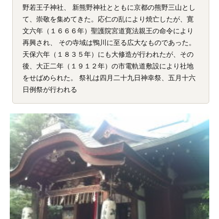
野若王子神社、 新熊野神社とともに京都の熊野三山とし
て、崇敬を集めてきた。応仁の乱により焼亡したが、寛
文六年（１６６６年）聖護院宮道寛法親王の命令により
再興され、 その寺域は鴨川に至る広大なものであった。
天保六年（１８３５年）にも大修造が行われたが、その
後、大正二年（１９１２年）の市電軌道敷設により社地
をせばめられた。 祭礼は四月二十九日神幸祭、五月十六
日例祭が行われる