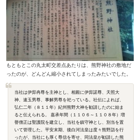
もともとこの丸太町交差点あたりは、熊野神社の敷地だ
ったのが、どんどん縮小されてしまったみたいでした。
当社は伊弉冉尊を主神とし、相殿に伊弉諾尊、天照大
神、速玉男尊、事解男尊を祀っている。社伝によれば、
弘仁二年（８１１年）紀州熊野大神を勧請したのに始ま
ると伝えられる。 嘉承年間（１１０６～１１０８年）増
譽僧正は聖護院を建立し、当社を鎮守神とし、別当を置
いて管理した。平安末期、後白河法皇は度々熊野詣を行
ったが、当社にも厚く尊信を寄せ、同法皇が勧請した熊