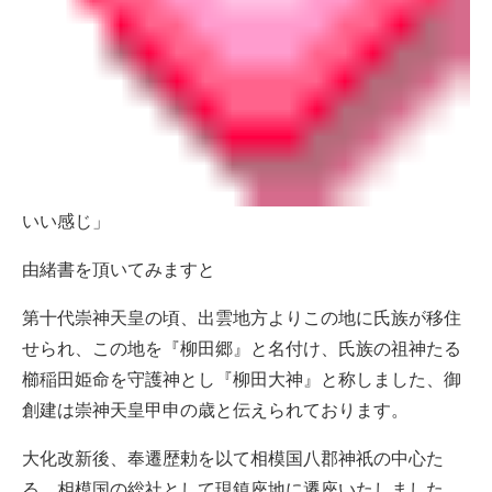
いい感じ」
由緒書を頂いてみますと
第十代崇神天皇の頃、出雲地方よりこの地に氏族が移住
せられ、この地を『柳田郷』と名付け、氏族の祖神たる
櫛稲田姫命を守護神とし『柳田大神』と称しました、御
創建は崇神天皇甲申の歳と伝えられております。
大化改新後、奉遷歴勅を以て相模国八郡神祇の中心た
る、相模国の総社として現鎮座地に遷座いたしました。