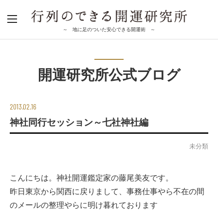
～ 地に足のついた安心できる開運術 ～
開運研究所公式ブログ
2013.02.16
神社同行セッション～七社神社編
未分類
こんにちは。神社開運鑑定家の藤尾美友です。
昨日東京から関西に戻りまして、事務仕事やら不在の間
のメールの整理やらに明け暮れております