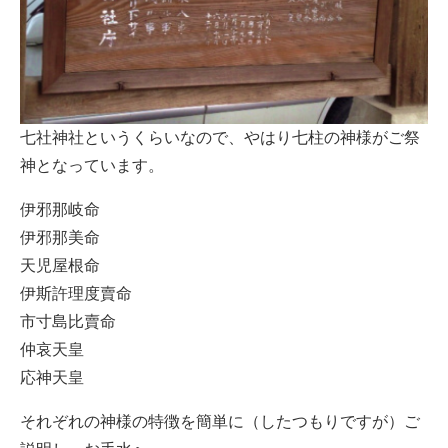
七社神社というくらいなので、やはり七柱の神様がご祭
神となっています。
伊邪那岐命
伊邪那美命
天児屋根命
伊斯許理度賣命
市寸島比賣命
仲哀天皇
応神天皇
それぞれの神様の特徴を簡単に（したつもりですが）ご