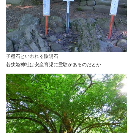
子種石といわれる陰陽石
若狭姫神社は安産育児に霊験があるのだとか