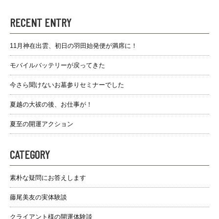
RECENT ENTRY
11月神在出雲、初日の羽田始発便が満席に！
モバイルバッテリーが戻ってきた
今さら聞けないお墓参りセミナーでした
夏越の大祓の後、お仕事が！
夏至の開運アクション
CATEGORY
素朴な疑問にお答えします
藤尾美友の実体験談
クライアント様の開運体験談