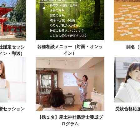
各種相談メニュー（対面・オンラ
社鑑定セッシ
開名（
イン）
イン・郵送）
磨セッション
受験合格応
【残１名】産土神社鑑定士養成プ
ログラム