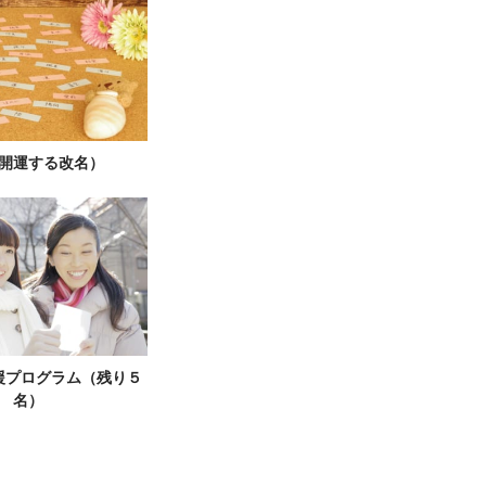
開運する改名）
援プログラム（残り５
名）