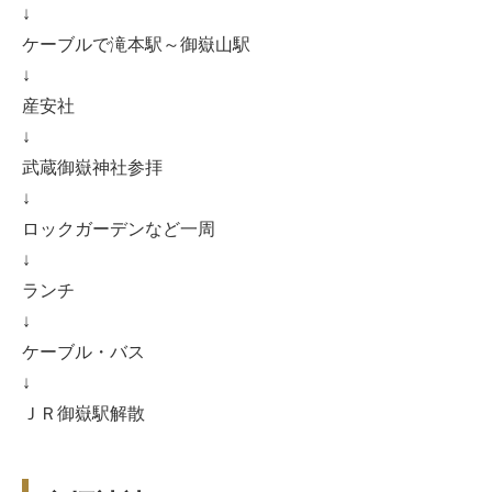
↓
ケーブルで滝本駅～御嶽山駅
↓
産安社
↓
武蔵御嶽神社参拝
↓
ロックガーデンなど一周
↓
ランチ
↓
ケーブル・バス
↓
ＪＲ御嶽駅解散