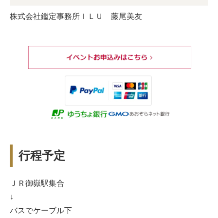
株式会社鑑定事務所ＩＬＵ 藤尾美友
行程予定
ＪＲ御嶽駅集合
↓
バスでケーブル下