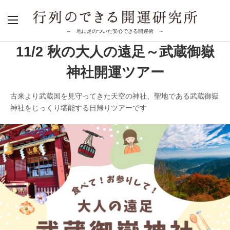
～ 地に足のついた安心できる開運術 ～
11/2 秋の大人の遠足～武蔵御嶽
神社開運ツアー
古来より武蔵国を見守ってきた天空の神社、聖地である武蔵御嶽
神社をじっくり堪能する日帰りツアーです