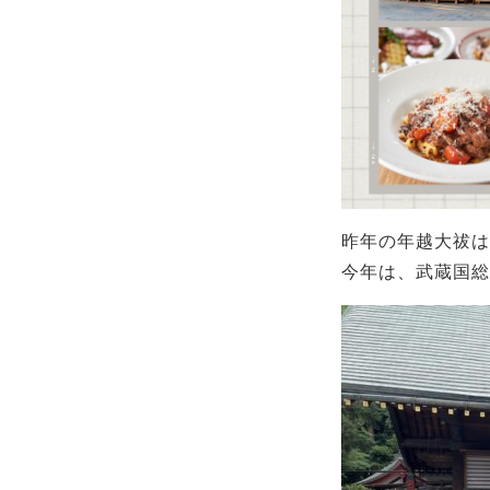
昨年の年越大祓は
今年は、武蔵国総