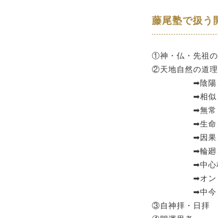
藤尾塾で扱う
①神・仏・先祖の
②天地自然の道理
➡陰陽と
➡相似と
➡無常（
➡生命と
➡因果と
➡輪廻と
➡中心
➡オンリー
➡中今と
③自神拝・日拝