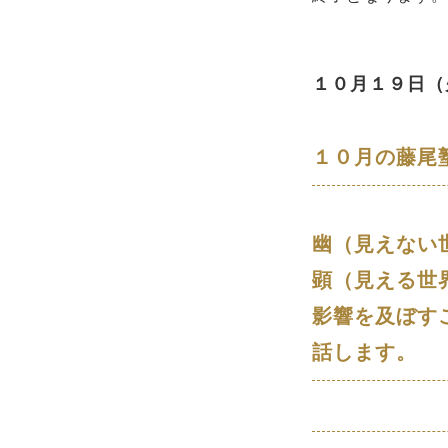
１０
月１９日（
１０月の藤尾
幽（見えない
顕（見える世
影響を及ぼす
話します。