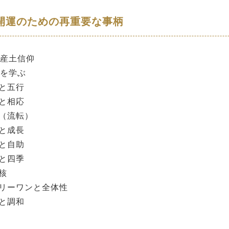
開運のための再重要な事柄
産土信仰
を学ぶ
五行
相応
流転）
成長
自助
四季
核
ワンと全体性
調和