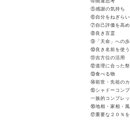
④開運思考
⑤感謝の気持ち
⑥自分をねぎらい
⑦自己評価を高め
⑧良き言霊
⑨「天命」への歩
⑩良き名前を使う
⑪吉方位の活用
⑫道理に合った祭
⑬食べる物
⑭前世・先祖のカ
⑮シャドーコンプ
一族的コンプレッ
⑯地相・家相・風
⑰重要な２０％を