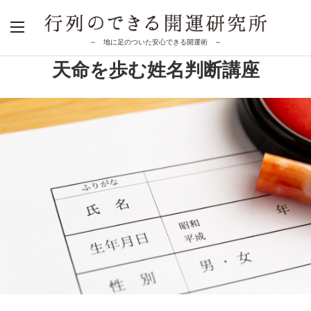
～ 地に足のついた安心できる開運術 ～
天命を歩む姓名判断講座