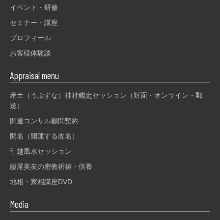
イベント・研修
セミナー・講座
プロフィール
お客様体験談
Appraisal menu
産土（うぶすな）神社鑑定セッション（対面・オンライン・郵
送）
開運コンサル顧問契約
開名（開運する改名）
引越風水セッション
藤尾美友の密教祈祷・供養
地相・家相講座DVD
Media