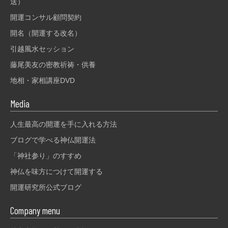
送）
開運コンサル顧問契約
開名（開運する改名）
引越風水セッション
藤尾美友の密教祈祷・供養
地相・家相講座DVD
Media
人生最高の開運を手に入れる方法
ブログで学べる神仏開運法
「神社参り」のすすめ
神仏を味方につけて開運する
開運研究所公式ブログ
Company menu