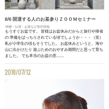
8/6 開運する人のお墓参りＺＯＯＭセミナー
神棚・仏壇・お墓など祭祀情報
もうすぐお盆です。 皆様はお盆休みだからと旅行や帰省
の 準備をばっちりされている頃でしょうか・・・（笑）
私が小学生の頃もそうでした。 お盆休みというと、海や
山に出かけたり 遊ぶためのおやすみ期間だと思って育ち
ました。 でも本当のお盆の意……
2018/07/12