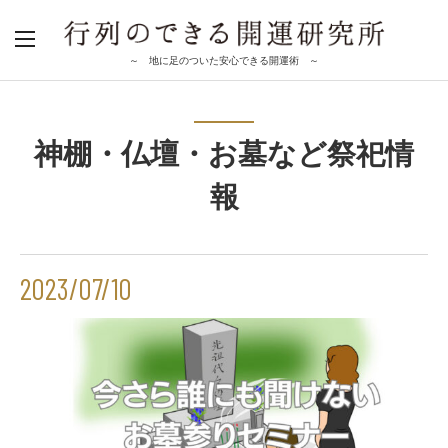
～ 地に足のついた安心できる開運術 ～
神棚・仏壇・お墓など祭祀情
報
2023/07/10