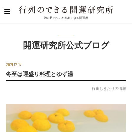
～ 地に足のついた安心できる開運術 ～
開運研究所公式ブログ
2021.12.07
冬至は運盛り料理とゆず湯
行事しきたりの情報