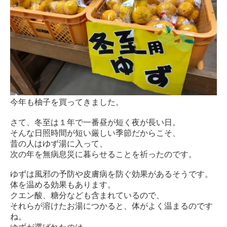
今年も柚子を買ってきました。
さて、冬至は１年で一番昼が短く夜が長い日。
そんな日照時間が短い厳しい季節だからこそ、
昔の人はゆず湯に入
って、
次の年を無病息災に暮らせることを祈ったのです。
ゆずは風邪の予防や皮膚病を防ぐ効果があるそうです。
体を温める
効果もあります。
クエン酸、糖分なども含まれているので、
それらが溶けたお湯につ
かると、体がよく温まるのです
ね。