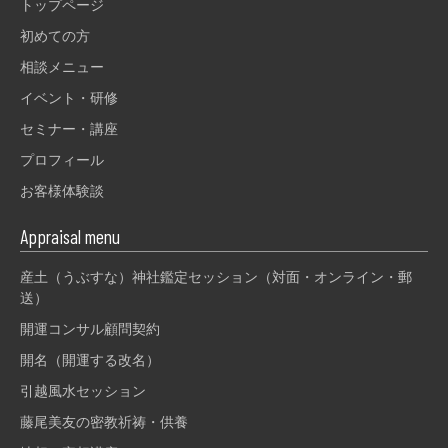
トップページ
初めての方
相談メニュー
イベント・研修
セミナー・講座
プロフィール
お客様体験談
Appraisal menu
産土（うぶすな）神社鑑定セッション（対面・オンライン・郵
送）
開運コンサル顧問契約
開名（開運する改名）
引越風水セッション
藤尾美友の密教祈祷・供養