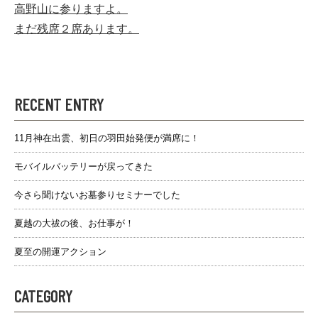
高野山に参りますよ。
まだ残席２席あります。
RECENT ENTRY
11月神在出雲、初日の羽田始発便が満席に！
モバイルバッテリーが戻ってきた
今さら聞けないお墓参りセミナーでした
夏越の大祓の後、お仕事が！
夏至の開運アクション
CATEGORY