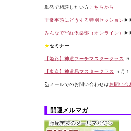
単発で相談したい方
こちらから
非常事態にどうする特別セッション
▶
みんなで写経倶楽部（オンライン）
▶
★
セミナー
【姫路】神道フーチマスタークラス
５
【東京】神道易マスタークラス
５月１
📨メールでのお問い合わせは
お問い合
開運メルマガ