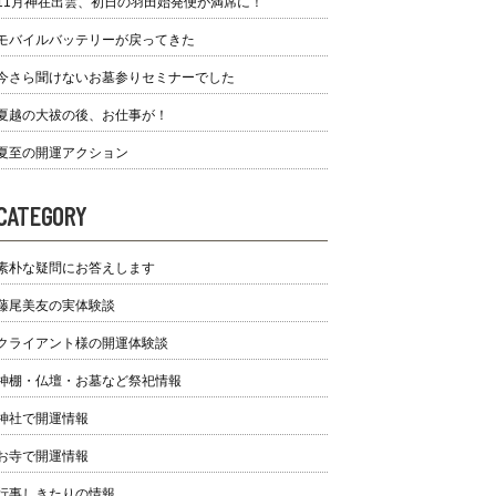
11月神在出雲、初日の羽田始発便が満席に！
モバイルバッテリーが戻ってきた
今さら聞けないお墓参りセミナーでした
夏越の大祓の後、お仕事が！
夏至の開運アクション
CATEGORY
素朴な疑問にお答えします
藤尾美友の実体験談
クライアント様の開運体験談
神棚・仏壇・お墓など祭祀情報
神社で開運情報
お寺で開運情報
行事しきたりの情報