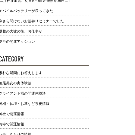
11月神在出雲、初日の羽田始発便が満席に！
モバイルバッテリーが戻ってきた
今さら聞けないお墓参りセミナーでした
夏越の大祓の後、お仕事が！
夏至の開運アクション
CATEGORY
素朴な疑問にお答えします
藤尾美友の実体験談
クライアント様の開運体験談
神棚・仏壇・お墓など祭祀情報
神社で開運情報
お寺で開運情報
行事しきたりの情報