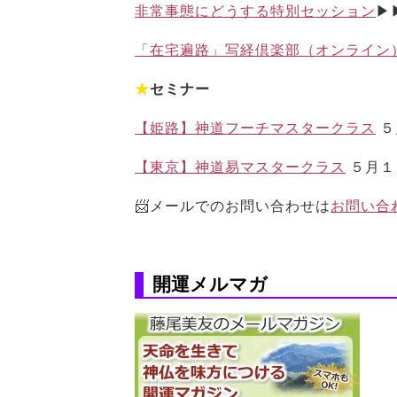
非常事態にどうする特別セッション
▶
「在宅遍路」写経倶楽部（オンライン
★
セミナー
【姫路】神道フーチマスタークラス
５
【東京】神道易マスタークラス
５月１
📨メールでのお問い合わせは
お問い合
開運メルマガ