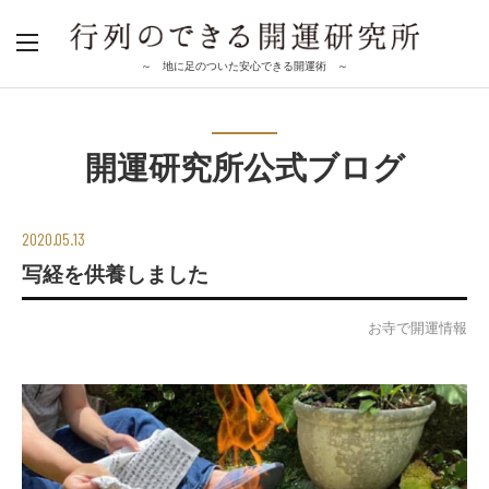
～ 地に足のついた安心できる開運術 ～
開運研究所公式ブログ
2020.05.13
写経を供養しました
お寺で開運情報