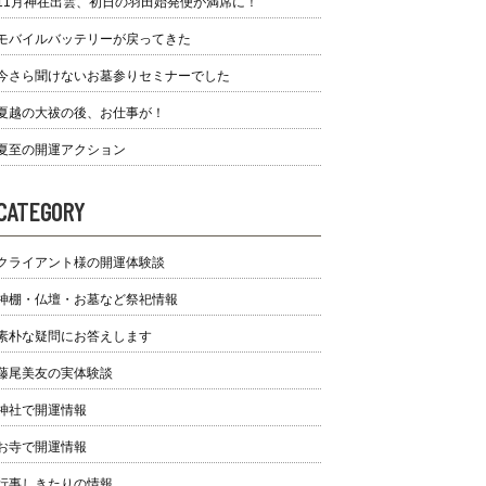
11月神在出雲、初日の羽田始発便が満席に！
モバイルバッテリーが戻ってきた
今さら聞けないお墓参りセミナーでした
夏越の大祓の後、お仕事が！
夏至の開運アクション
CATEGORY
クライアント様の開運体験談
神棚・仏壇・お墓など祭祀情報
素朴な疑問にお答えします
藤尾美友の実体験談
神社で開運情報
お寺で開運情報
行事しきたりの情報