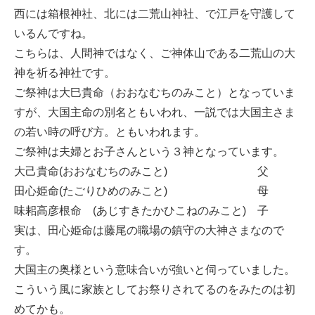
西には箱根神社、北には二荒山神社、で江戸を守護して
いるんですね。
こちらは、人間神ではなく、ご神体山である二荒山の大
神を祈る神社です。
ご祭神は大巳貴命（おおなむちのみこと）となっていま
すが、大国主命の別名ともいわれ、一説では大国主さま
の若い時の呼び方。ともいわれます。
ご祭神は夫婦とお子さんという３神となっています。
大己貴命(おおなむちのみこと) 父
田心姫命(たごりひめのみこと) 母
味耜高彦根命 (あじすきたかひこねのみこと) 子
実は、田心姫命は藤尾の職場の鎮守の大神さまなので
す。
大国主の奥様という意味合いが強いと伺っていました。
こういう風に家族としてお祭りされてるのをみたのは初
めてかも。