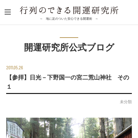
～ 地に足のついた安心できる開運術 ～
開運研究所公式ブログ
2011.05.26
【参拝】日光－下野国一の宮二荒山神社 その
１
未分類