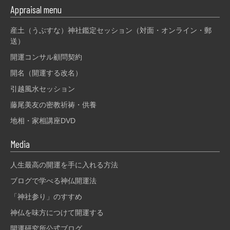
Appraisal menu
産土（うぶすな）神社鑑定セッション（対面・オンライン・郵
送）
開運コンサル顧問契約
開名（開運する改名）
引越風水セッション
藤尾美友の密教祈祷・供養
地相・家相講座DVD
Media
人生最高の開運を手に入れる方法
ブログで学べる神仏開運法
「神社参り」のすすめ
神仏を味方につけて開運する
開運研究所公式ブログ