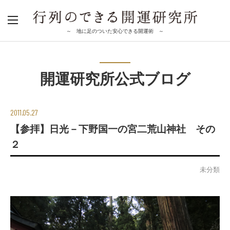
～ 地に足のついた安心できる開運術 ～
開運研究所公式ブログ
2011.05.27
【参拝】日光－下野国一の宮二荒山神社 その
２
未分類