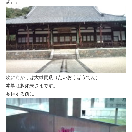
よ。。
次に向かうは大雄寶殿（だいおうほうでん）
本尊は釈如来さまです。
参拝する前に