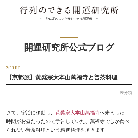
～ 地に足のついた安心できる開運術 ～
開運研究所公式ブログ
2010.11.11
【京都旅】黄檗宗大本山萬福寺と普茶料理
未分類
さて、宇治に移動し、
黄檗宗大本山萬福寺
へ来ました。
時間がお昼だったので予告していた、萬福寺でしか食べ
られない普茶料理という精進料理を頂きます