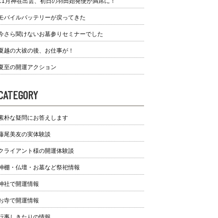
11月神在出雲、初日の羽田始発便が満席に！
モバイルバッテリーが戻ってきた
今さら聞けないお墓参りセミナーでした
夏越の大祓の後、お仕事が！
夏至の開運アクション
CATEGORY
素朴な疑問にお答えします
藤尾美友の実体験談
クライアント様の開運体験談
神棚・仏壇・お墓など祭祀情報
神社で開運情報
お寺で開運情報
行事しきたりの情報