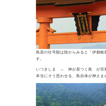
鳥居の社号額は陸からみると「伊都岐
す。
いつきしま → 神が居つく島 が宮
本当にそう思わせる、島自体が神さま