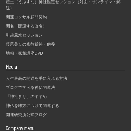
産土（うぶすな）神社鑑定セッション（対面・オンライン・郵
送）
開運コンサル顧問契約
開名（開運する改名）
引越風水セッション
藤尾美友の密教祈祷・供養
地相・家相講座DVD
Media
人生最高の開運を手に入れる方法
ブログで学べる神仏開運法
「神社参り」のすすめ
神仏を味方につけて開運する
開運研究所公式ブログ
Company menu