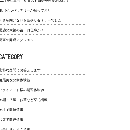
11月神在出雲、初日の羽田始発便が満席に！
モバイルバッテリーが戻ってきた
今さら聞けないお墓参りセミナーでした
夏越の大祓の後、お仕事が！
夏至の開運アクション
CATEGORY
素朴な疑問にお答えします
藤尾美友の実体験談
クライアント様の開運体験談
神棚・仏壇・お墓など祭祀情報
神社で開運情報
お寺で開運情報
行事しきたりの情報