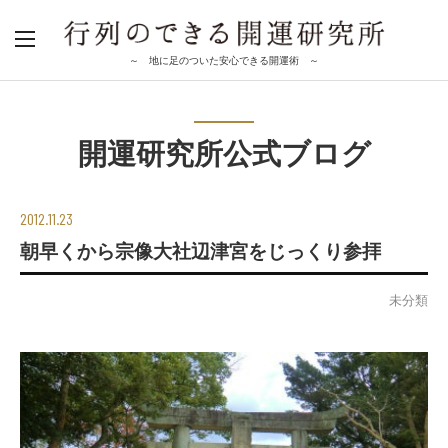
～ 地に足のついた安心できる開運術 ～
開運研究所公式ブログ
2012.11.23
朝早くから宗像大社辺津宮をじっくり参拝
未分類