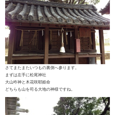
さてまたまたいつもの裏側へ参ります。
まずは左手に松尾神社
大山咋神と木花咲耶姫命
どちらも山を司る大地の神様ですね。