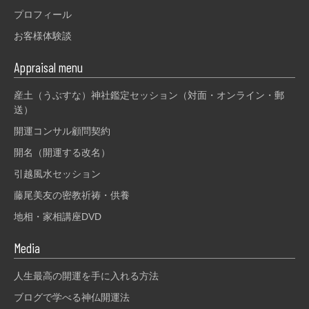
プロフィール
お客様体験談
Appraisal menu
産土（うぶすな）神社鑑定セッション（対面・オンライン・郵
送）
開運コンサル顧問契約
開名（開運する改名）
引越風水セッション
藤尾美友の密教祈祷・供養
地相・家相講座DVD
Media
人生最高の開運を手に入れる方法
ブログで学べる神仏開運法