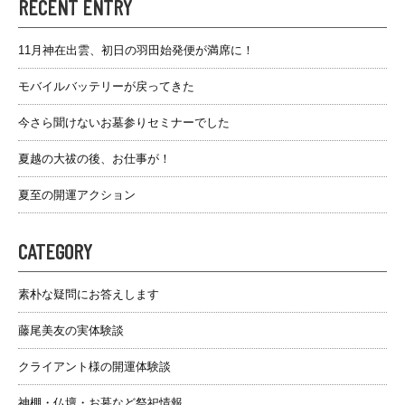
RECENT ENTRY
11月神在出雲、初日の羽田始発便が満席に！
モバイルバッテリーが戻ってきた
今さら聞けないお墓参りセミナーでした
夏越の大祓の後、お仕事が！
夏至の開運アクション
CATEGORY
素朴な疑問にお答えします
藤尾美友の実体験談
クライアント様の開運体験談
神棚・仏壇・お墓など祭祀情報