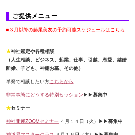
ご提供メニュー
■３月以降の藤尾美友の予約可能スケジュールはこちら
★
神社鑑定や各種相談
（人生相談、ビジネス、起業、仕事、引越、恋愛、結婚
離婚、子ども、神棚お墓、その他）
単発で相談したい方
こちらから
非常事態にどうする特別セッション
▶▶
募集中
★
セミナー
神社開運ZOOMセミナー
４月１４日（火）▶▶
募集中
神道易マスタークラス
４月１６日（木）▶▶
募集中