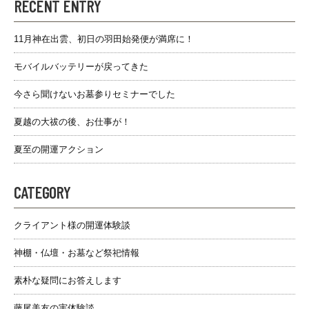
RECENT ENTRY
11月神在出雲、初日の羽田始発便が満席に！
モバイルバッテリーが戻ってきた
今さら聞けないお墓参りセミナーでした
夏越の大祓の後、お仕事が！
夏至の開運アクション
CATEGORY
クライアント様の開運体験談
神棚・仏壇・お墓など祭祀情報
素朴な疑問にお答えします
藤尾美友の実体験談