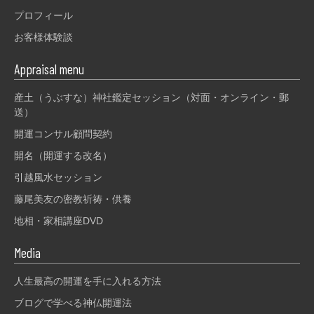
プロフィール
お客様体験談
Appraisal menu
産土（うぶすな）神社鑑定セッション（対面・オンライン・郵
送）
開運コンサル顧問契約
開名（開運する改名）
引越風水セッション
藤尾美友の密教祈祷・供養
地相・家相講座DVD
Media
人生最高の開運を手に入れる方法
ブログで学べる神仏開運法