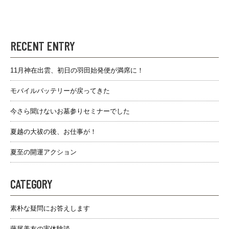
RECENT ENTRY
11月神在出雲、初日の羽田始発便が満席に！
モバイルバッテリーが戻ってきた
今さら聞けないお墓参りセミナーでした
夏越の大祓の後、お仕事が！
夏至の開運アクション
CATEGORY
素朴な疑問にお答えします
藤尾美友の実体験談