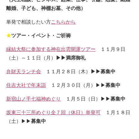
離婚、子ども、神棚お墓、その他）
単発で相談したい方
こちらから
★
ツアー・イベント・ご祈祷
縁結大祭に参加する神在出雲開運ツアー
１１月９日
（土）～１１日（月）
▶▶満席御礼
弁財天ランチ会
１１月２８日（木）
▶▶募集中
住吉大社で年末詣
１２月３０日（月）▶▶
募集中
新宿山ノ手七福神めぐり
１月５日（日）▶▶
募集中
坂東三十三所めぐり全７回（休日）単発可
１月１８日
（土）▶▶
募集中