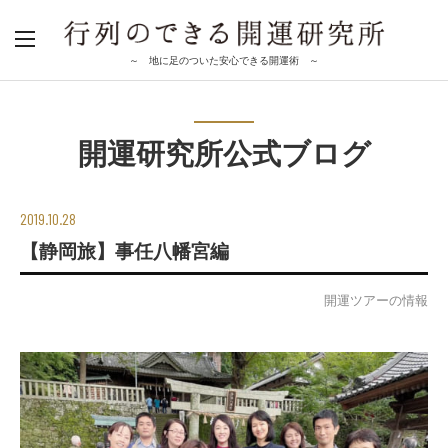
～ 地に足のついた安心できる開運術 ～
開運研究所公式ブログ
2019.10.28
【静岡旅】事任八幡宮編
開運ツアーの情報