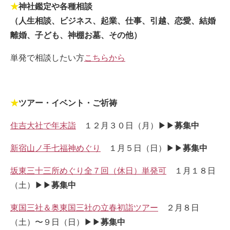
★
神社鑑定や各種相談
（人生相談、ビジネス、起業、仕事、引越、恋愛、結婚
離婚、子ども、神棚お墓、その他）
単発で相談したい方
こちらから
★
ツアー・イベント・ご祈祷
住吉大社で年末詣
１２月３０日（月）▶▶
募集中
新宿山ノ手七福神めぐり
１月５日（日）▶▶
募集中
坂東三十三所めぐり全７回（休日）単発可
１月１８日
（土）▶▶
募集中
東国三社＆奥東国三社の立春初詣ツアー
２月８日
（土）〜９日（日）▶▶
募集中