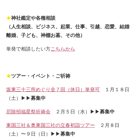
★
神社鑑定や各種相談
（人生相談、ビジネス、起業、仕事、引越、恋愛、結婚
離婚、子ども、神棚お墓、その他）
単発で相談したい方
こちらから
★
ツアー・イベント・ご祈祷
坂東三十三所めぐり全７回（休日）単発可
１月１８日
（土）▶▶
募集中
厄除招福星祭祈祷会
２月５日（水）▶▶
募集中
東国三社＆奥東国三社の立春初詣ツアー
２月８日
（土）〜９日（日）▶▶
募集中