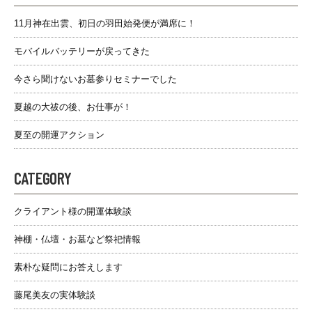
11月神在出雲、初日の羽田始発便が満席に！
モバイルバッテリーが戻ってきた
今さら聞けないお墓参りセミナーでした
夏越の大祓の後、お仕事が！
夏至の開運アクション
CATEGORY
クライアント様の開運体験談
神棚・仏壇・お墓など祭祀情報
素朴な疑問にお答えします
藤尾美友の実体験談