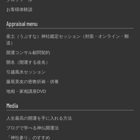
お客様体験談
Appraisal menu
産土（うぶすな）神社鑑定セッション（対面・オンライン・郵
送）
開運コンサル顧問契約
開名（開運する改名）
引越風水セッション
藤尾美友の密教祈祷・供養
地相・家相講座DVD
Media
人生最高の開運を手に入れる方法
ブログで学べる神仏開運法
「神社参り」のすすめ